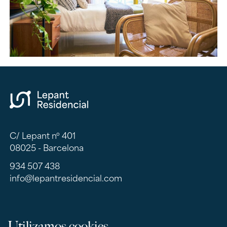
C/ Lepant nº 401
08025 - Barcelona
934 507 438
info@lepantresidencial.com
Nosotros
Contacto
Utilizamos cookies