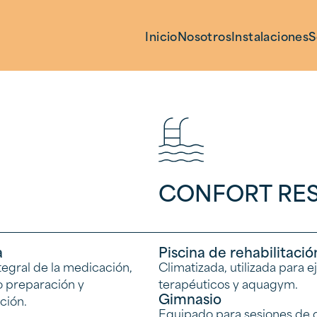
Inicio
Nosotros
Instalaciones
S
CONFORT RES
a
Piscina de rehabilitació
tegral de la medicación,
Climatizada, utilizada para e
o preparación y
terapéuticos y aquagym.
Gimnasio
ción.
Equipado para sesiones de 