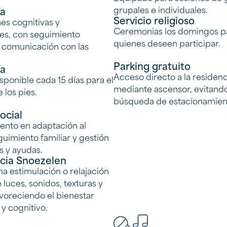
grupales e individuales.
ía
Servicio religioso
es cognitivas y
Ceremonias los domingos p
es, con seguimiento
quienes deseen participar.
 comunicación con las
Parking gratuito
ía
Acceso directo a la residenc
isponible cada 15 días para el
mediante ascensor, evitando
 los pies.
búsqueda de estacionamien
ocial
ento en adaptación al
guimiento familiar y gestión
s y ayudas.
cia Snoezelen
a estimulación o relajación
 luces, sonidos, texturas y
voreciendo el bienestar
y cognitivo.