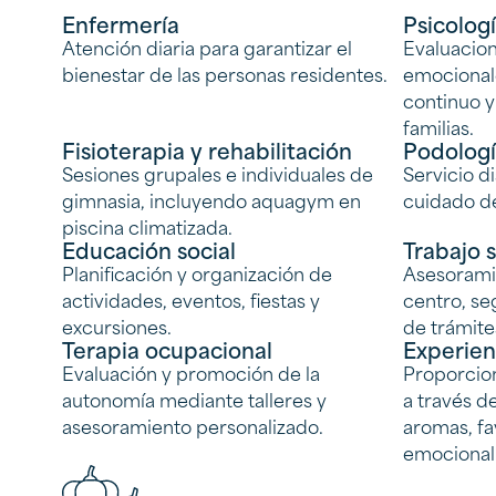
Enfermería
Psicolog
Atención diaria para garantizar el
Evaluacion
bienestar de las personas residentes.
emocional
continuo y
familias.
Fisioterapia y rehabilitación
Podolog
Sesiones grupales e individuales de
Servicio d
gimnasia, incluyendo aquagym en
cuidado de
piscina climatizada.
Educación social
Trabajo s
Planificación y organización de
Asesorami
actividades, eventos, fiestas y
centro, se
excursiones.
de trámite
Terapia ocupacional
Experien
Evaluación y promoción de la
Proporcion
autonomía mediante talleres y
a través de
asesoramiento personalizado.
aromas, fa
emocional 