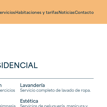
ervicios
Habitaciones y tarifas
Noticias
Contacto
IDENCIAL
n
Lavandería
jercicios
Servicio completo de lavado de ropa.
Estética
gimnasia
Servicios de peluquería, manicura y